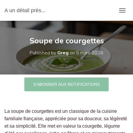
A un détail près...
OUVRI
Soupe de courgettes
Published by
Greg
on
5 mars 2026
S’ABONNER AUX NOTIFICATIONS
La soupe de courgettes est un classique de la cuisine
familiale française, appréciée pour sa douceur, sa légèreté
et sa simplicité. Elle met en valeur la courgette, légume