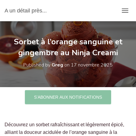
A un détail près...
OUVRI
Sorbet à l’orange sanguine et
gingembre au Ninja Creami
Published by
Greg
on
17 novembre 2025
S’ABONNER AUX NOTIFICATIONS
Découvrez un sorbet rafraîchissant et légèrement épicé,
alliant la douceur acidulée de l’orange sanguine à la